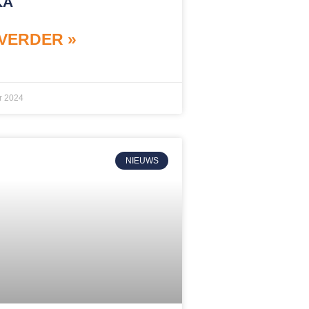
KA
VERDER »
r 2024
NIEUWS