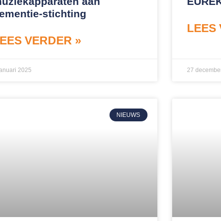
uziekapparaten aan
EURE
ementie-stichting
LEES 
EES VERDER »
januari 2025
27 decembe
NIEUWS