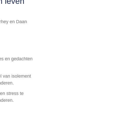
n leven
rhey en Daan
es en gedachten
l van isolement
nderen.
en stress te
nderen.