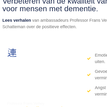
Verbeteren van de kwaliteit va
voor mensen met dementie.
Lees verhalen
van ambassadeurs Professor Frans Ve
Schatteman over de positieve effecten.
Emoti
uiten.
Gevoe
vermi
Angst 
vermi
Professor Frans Verhey