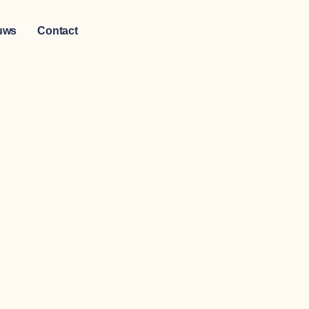
Steun Ons
uws
Contact