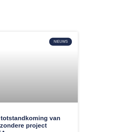
NIEUWS
 totstandkoming van
jzondere project