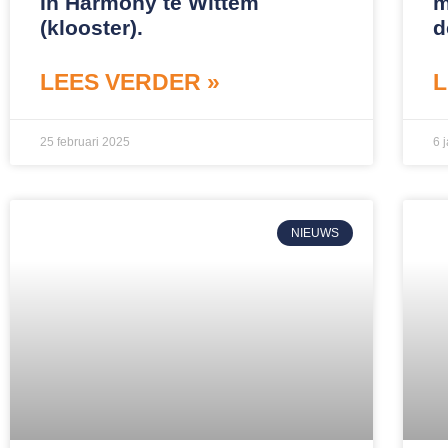
In Harmony te Wittem
m
(klooster).
d
LEES VERDER »
L
25 februari 2025
6 
NIEUWS