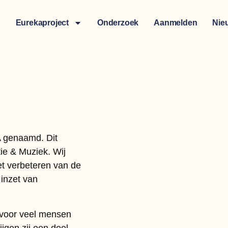
Eurekaproject
Onderzoek
Aanmelden
Nie
A genaamd. Dit
ntie & Muziek. Wij
et verbeteren van de
inzet van
 voor veel mensen
jgen zij een deel